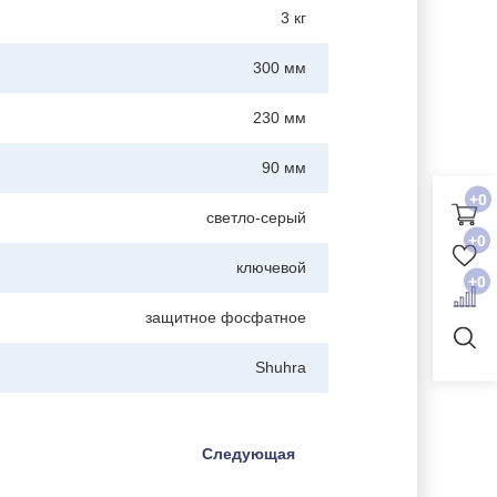
3 кг
300 мм
230 мм
90 мм
+0
светло-серый
+0
ключевой
+0
защитное фосфатное
Shuhra
Следующая