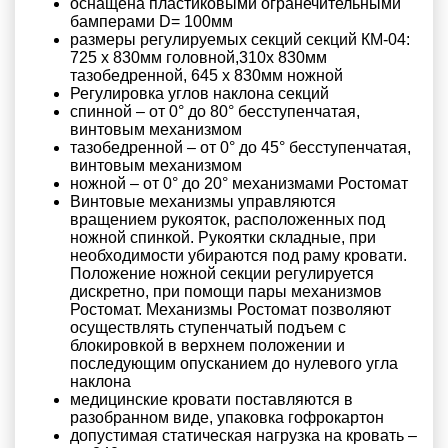
оснащена пластиковыми огранечительными
бамперами D= 100мм
размеры регулируемых секций секций КМ-04:
725 х 830мм головной,310х 830мм
тазобедренной, 645 х 830мм ножной
Регулировка углов наклона секций
спинной – от 0° до 80° бесступенчатая,
винтовым механизмом
тазобедренной – от 0° до 45° бесступенчатая,
винтовым механизмом
ножной – от 0° до 20° механизмами Ростомат
Винтовые механизмы управляются
вращением рукояток, расположенных под
ножной спинкой. Рукоятки складные, при
необходимости убираются под раму кровати.
Положение ножной секции регулируется
дискретно, при помощи пары механизмов
Ростомат. Механизмы Ростомат позволяют
осуществлять ступенчатый подъем с
блокировкой в верхнем положении и
последующим опусканием до нулевого угла
наклона
медицинские кровати поставляются в
разобранном виде, упаковка гофрокартон
допустимая статическая нагрузка на кровать –