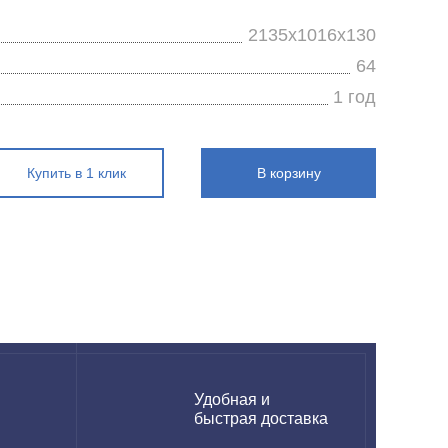
2135х1016х130
64
1 год
Купить в 1 клик
В корзину
н
Удобная и
быстрая доставка