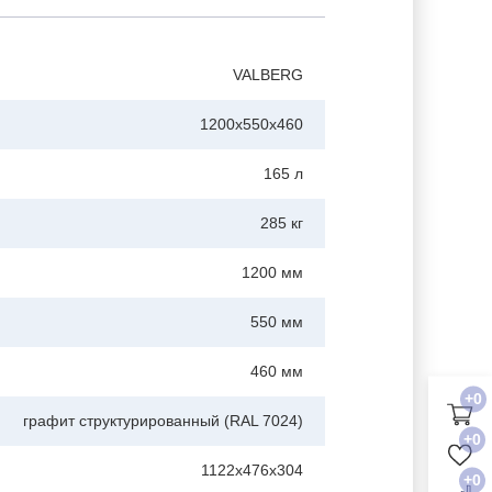
VALBERG
1200x550x460
165 л
285 кг
1200 мм
550 мм
460 мм
+0
графит структурированный (RAL 7024)
+0
1122x476x304
+0