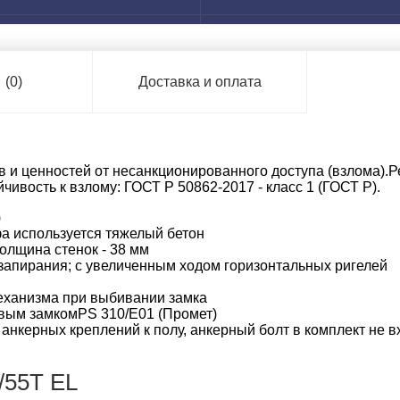
ы
(0)
Доставка и оплата
 и ценностей от несанкционированного доступа (взлома).
йчивость к взлому: ГОСТ Р 50862-2017 - класс 1 (ГОСТ Р).
)
фа используется тяжелый бетон
олщина стенок - 38 мм
 запирания; с увеличенным ходом горизонтальных ригелей
механизма при выбивании замка
вым замкомPS 310/E01 (Промет)
анкерных креплений к полу, анкерный болт в комплект не в
55T EL