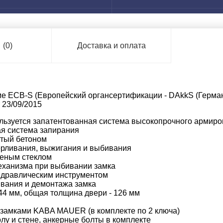
ы
(0)
Доставка и оплата
теме ECB-S (Европейский органсертификации - DAkkS (Герма
 23/09/2015
ользуется запатентованная система высокопрочного армиро
ая система запирания
итый бетоном
ерливания, выжигания и выбивания
леным стеклом
механизма при выбивании замка
идравлическим инструментом
ивания и демонтажа замка
44 мм, общая толщина двери - 126 мм
замками KABA MAUER (в комплекте по 2 ключа)
лу и стене, анкерные болты в комплекте