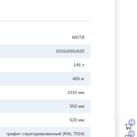
MDTB
1010x550x520
148 л
455 кг
1010 мм
550 мм
520 мм
+0
+0
графит структурированный (RAL 7024)