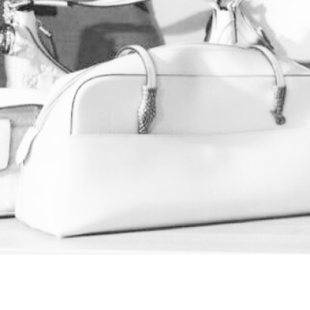
Работаем по всей России
promebelrf@gmail.com
+7 (962) 525-17-83