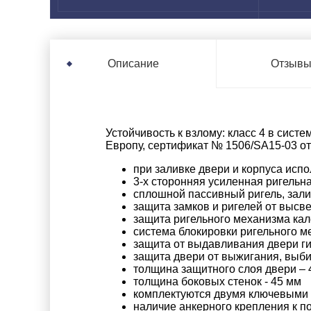
Отзыв
Описание
Устойчивость к взлому: класс 4 в сис
Европу, сертификат № 1506/SA15-03 от
при заливке двери и корпуса исп
3-х сторонняя усиленная ригельн
сплошной пассивный ригель, зал
защита замков и ригелей от высв
защита ригельного механизма ка
система блокировки ригельного 
защита от выдавливания двери г
защита двери от выжигания, выб
толщина защитного слоя двери – 
толщина боковых стенок - 45 мм
комплектуются двумя ключевыми 
наличие анкерного крепления к по