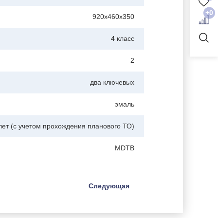
+0
920x460x350
4 класс
2
два ключевых
эмаль
лет (с учетом прохождения планового ТО)
MDTB
Следующая