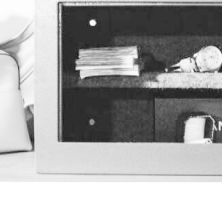
Отзывы
Медицинская мебель и
оборудование
Новости
Металлическая мебель
Прайс-лист
Металлические стеллажи
Документы
Производственная мебель
Автоматические системы
хранения
Другая продукция
Стеллажи для склада
металлические паллетные